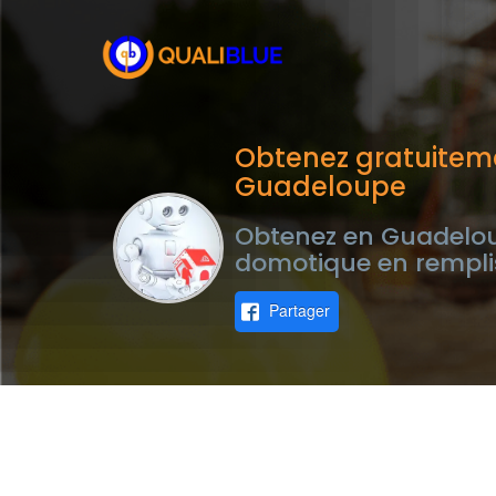
Obtenez gratuitem
Guadeloupe
Obtenez en Guadeloup
domotique en rempli
Partager