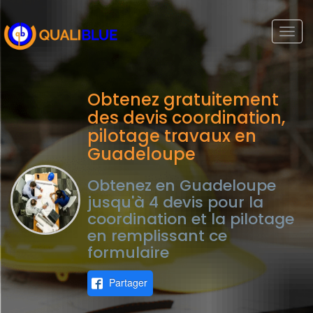
Togg
navi
Obtenez gratuitement
des devis coordination,
pilotage travaux en
Guadeloupe
Obtenez en Guadeloupe
jusqu'à 4 devis pour la
coordination et la pilotage
en remplissant ce
formulaire
Partager