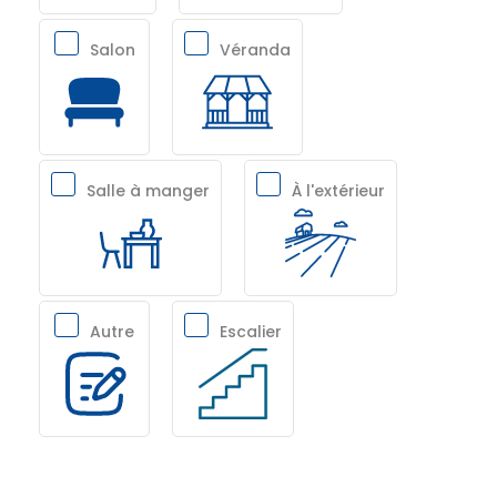
Salon
Véranda
Salle à manger
À l'extérieur
Autre
Escalier