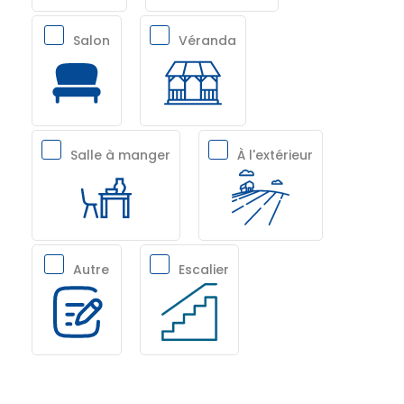
Salon
Véranda
Salle à manger
À l'extérieur
Autre
Escalier