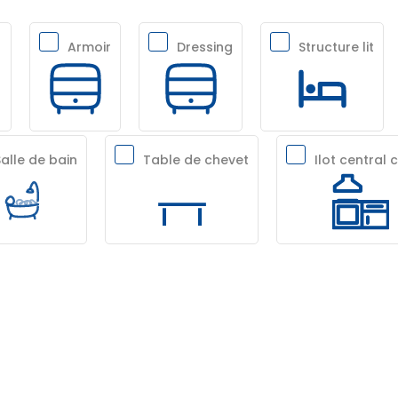
Armoir
Dressing
Structure lit
Salle de bain
Table de chevet
Ilot central 