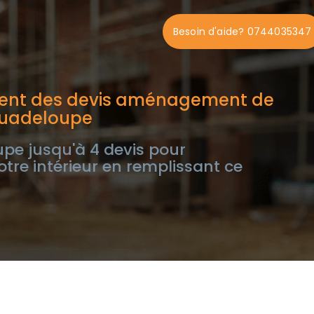
Besoin d'aide? 0744035347
ment des devis aménagement de
 Guadeloupe
pe jusqu'à 4 devis pour
re intérieur en remplissant ce