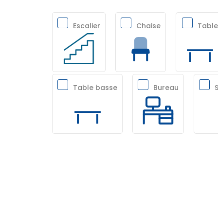
Escalier
Chaise
Table
Table basse
Bureau